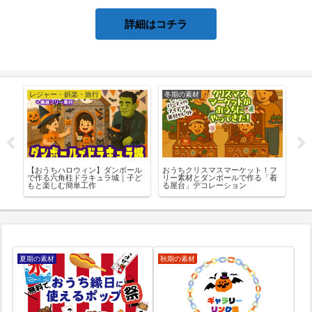
詳細はコチラ
冬期の素材
夏期の素材
ボール
おうちクリスマスマーケット！フ
おうち縁日の飾りに使えるPOPフ
｜子ど
リー素材とダンボールで作る「着
リー素材特集
る屋台」デコレーション
夏期の素材
秋期の素材