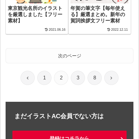
東京観光名所のイラスト
年賀の筆文字【毎年使え
を厳選しました【フリー
る】厳選まとめ。新年の
素材】
賀詞挨拶文フリー素材
2021.06.16
2022.12.11
次のページ
前
次
1
2
3
8
へ
へ
まだイラストAC会員でない方は
登録はコチラから