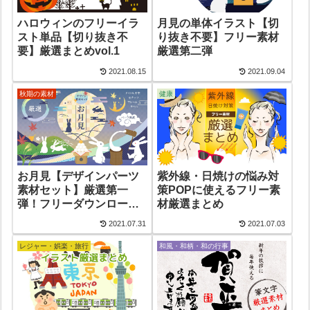
ハロウィンのフリーイラ
月見の単体イラスト【切
スト単品【切り抜き不
り抜き不要】フリー素材
要】厳選まとめvol.1
厳選第二弾
2021.08.15
2021.09.04
秋期の素材
健康
お月見【デザインパーツ
紫外線・日焼けの悩み対
素材セット】厳選第一
策POPに使えるフリー素
弾！フリーダウンロード
材厳選まとめ
OK
2021.07.31
2021.07.03
レジャー・娯楽・旅行
和風・和柄・和の行事