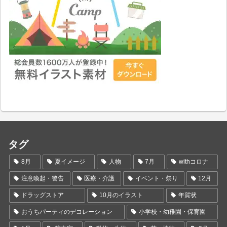
タグ
8月
夏イメージ
人物
7月
withコロナ
注意喚起・警告
医療・介護
イベント・祭り
12月
ドラッグストア
10月のイラスト
年賀状
おうちパーティのデコレーション
小学校・幼稚園・保育園