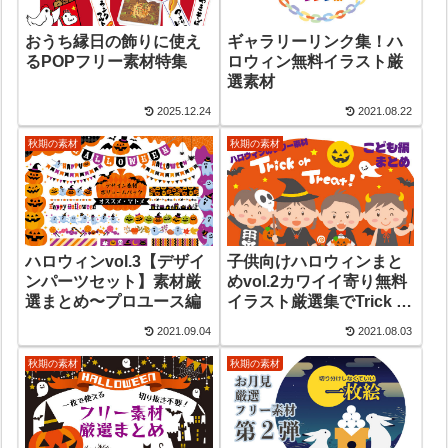
おうち縁日の飾りに使え
ギャラリーリンク集！ハ
るPOPフリー素材特集
ロウィン無料イラスト厳
選素材
2025.12.24
2021.08.22
秋期の素材
秋期の素材
ハロウィンvol.3【デザイ
子供向けハロウィンまと
ンパーツセット】素材厳
めvol.2カワイイ寄り無料
選まとめ〜プロユース編
イラスト厳選集でTrick or
treat！
2021.09.04
2021.08.03
秋期の素材
秋期の素材