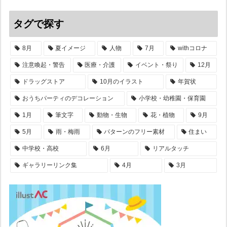
タグで探す
8月
夏イメージ
人物
7月
withコロナ
注意喚起・警告
医療・介護
イベント・祭り
12月
ドラッグストア
10月のイラスト
年賀状
おうちパーティのデコレーション
小学校・幼稚園・保育園
1月
筆文字
動物・生物
花・植物
9月
5月
雨・梅雨
パターンのフリー素材
住まい
中学校・高校
6月
リアルタッチ
ギャラリーリンク集
4月
3月