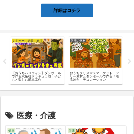
詳細はコチラ
レジャー・娯楽・旅行
冬期の素材
夏
ち
【おうちハロウィン】ダンボール
おうちクリスマスマーケット！フ
おう
材
で作る六角柱ドラキュラ城｜子ど
リー素材とダンボールで作る「着
リ
もと楽しむ簡単工作
る屋台」デコレーション
医療・介護
健康
健康