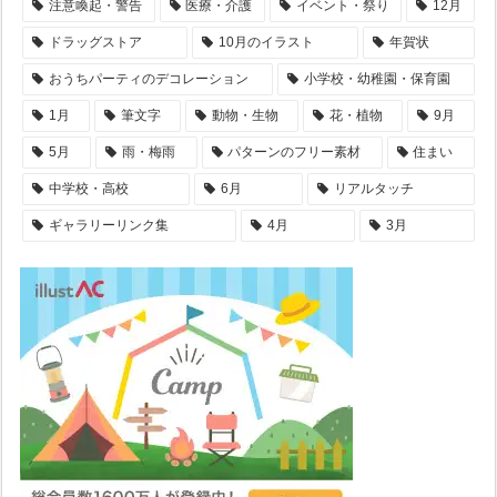
注意喚起・警告
医療・介護
イベント・祭り
12月
ドラッグストア
10月のイラスト
年賀状
おうちパーティのデコレーション
小学校・幼稚園・保育園
1月
筆文字
動物・生物
花・植物
9月
5月
雨・梅雨
パターンのフリー素材
住まい
中学校・高校
6月
リアルタッチ
ギャラリーリンク集
4月
3月