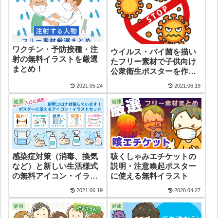
ワクチン・予防接種・注
ウイルス・バイ菌を描い
射の無料イラストを厳選
たフリー素材で子供向け
まとめ！
公衆衛生ポスターを作ろ
う
2021.05.24
2021.06.19
健康
健康
感染症対策（消毒、換気
咳くしゃみエチケットの
など）と新しい生活様式
説明・注意喚起ポスター
の無料アイコン・イラス
に使える無料イラスト
トセット。厳選まとめ
2021.06.19
2020.04.27
健康
健康