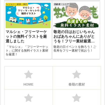
子どもと室内で楽しめる簡単工
レジャー・娯楽・旅行
高齢者・シニア
作アイデアです。
マルシェ・フリーマーケ
敬老の日はおじいちゃん
ットの無料イラストを厳
おばあちゃんにありがと
選しました
うを！フリー素材厳選ま
とめ♪
「マルシェ」「フリーマーケッ
敬老の日イベントを飾ろう！ご
ト」に関する無料イラスト素材
長寿をフリー素材で祝おう！
を厳選！
HOME
春期の素材