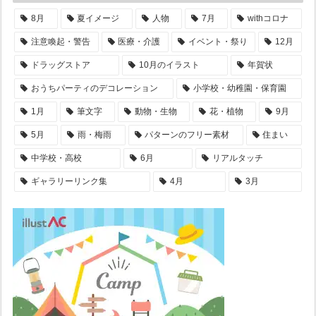
8月
夏イメージ
人物
7月
withコロナ
注意喚起・警告
医療・介護
イベント・祭り
12月
ドラッグストア
10月のイラスト
年賀状
おうちパーティのデコレーション
小学校・幼稚園・保育園
1月
筆文字
動物・生物
花・植物
9月
5月
雨・梅雨
パターンのフリー素材
住まい
中学校・高校
6月
リアルタッチ
ギャラリーリンク集
4月
3月