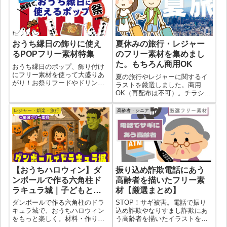
おうち縁日の飾りに使え
夏休みの旅行・レジャー
るPOPフリー素材特集
のフリー素材を集めまし
た。もちろん商用OK
おうち縁日のポップ、飾り付け
にフリー素材を使って大盛りあ
夏の旅行やレジャーに関するイ
がり！お祭りフードやドリン
ラストを厳選しました。商用
ク、縁日スイーツ。ヨーヨーす
OK（再配布は不可）。チラシな
くいなどミニゲームもホームメ
どにもお使いください。
イド。こども達と楽しむ「おう
レジャー・娯楽・旅行
高齢者・シニア
ち縁日」がブームです。
【おうちハロウィン】ダ
振り込め詐欺電話にあう
ンボールで作る六角柱ド
高齢者を描いたフリー素
ラキュラ城｜子どもと楽
材【厳選まとめ】
しむ簡単工作
ダンボールで作る六角柱のドラ
STOP！サギ被害。電話で振り
キュラ城で、おうちハロウィン
込め詐欺やなりすまし詐欺にあ
をもっと楽しく。材料・作り
う高齢者を描いたイラストを厳
方・遊び方を画像つきで紹介。
選。