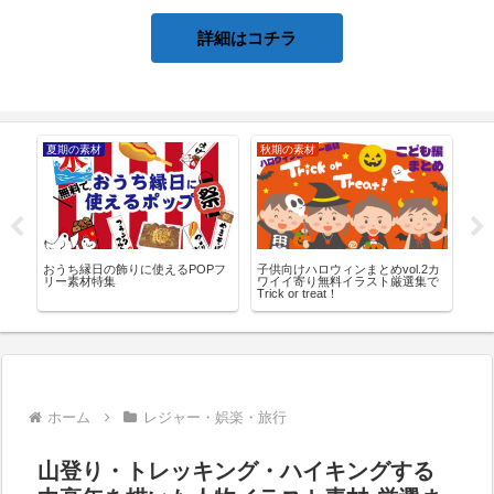
詳細はコチラ
夏期の素材
秋期の素材
健
フ
おうち縁日の飾りに使えるPOPフ
子供向けハロウィンまとめvol.2カ
紫外
着
リー素材特集
ワイイ寄り無料イラスト厳選集で
使
Trick or treat！
ホーム
レジャー・娯楽・旅行
山登り・トレッキング・ハイキングする