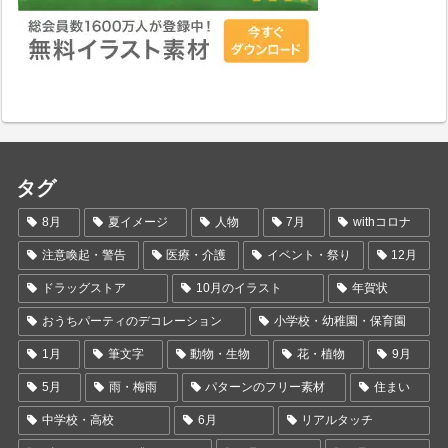
タグ
8月
夏イメージ
人物
7月
withコロナ
注意喚起・警告
医療・介護
イベント・祭り
12月
ドラッグストア
10月のイラスト
年賀状
おうちパーティのデコレーション
小学校・幼稚園・保育園
1月
筆文字
動物・生物
花・植物
9月
5月
雨・梅雨
パターンのフリー素材
住まい
中学校・高校
6月
リアルタッチ