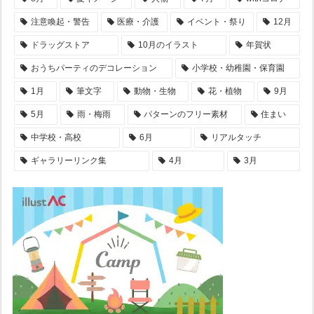
注意喚起・警告
医療・介護
イベント・祭り
12月
ドラッグストア
10月のイラスト
年賀状
おうちパーティのデコレーション
小学校・幼稚園・保育園
1月
筆文字
動物・生物
花・植物
9月
5月
雨・梅雨
パターンのフリー素材
住まい
中学校・高校
6月
リアルタッチ
ギャラリーリンク集
4月
3月