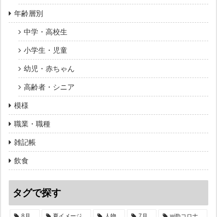
年齢層別
中学・高校生
小学生・児童
幼児・赤ちゃん
高齢者・シニア
模様
職業・職種
雑記帳
飲食
タグで探す
8月
夏イメージ
人物
7月
withコロナ