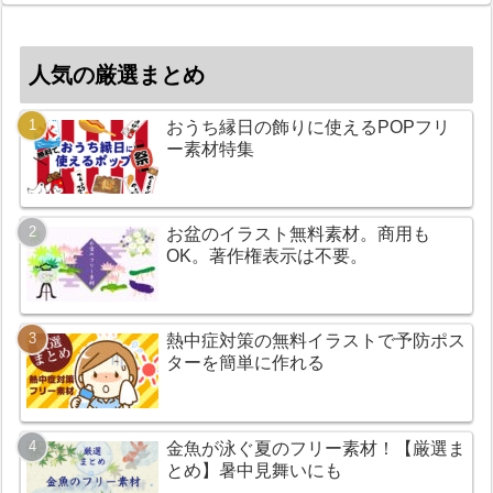
人気の厳選まとめ
おうち縁日の飾りに使えるPOPフリ
ー素材特集
お盆のイラスト無料素材。商用も
OK。著作権表示は不要。
熱中症対策の無料イラストで予防ポス
ターを簡単に作れる
金魚が泳ぐ夏のフリー素材！【厳選ま
とめ】暑中見舞いにも