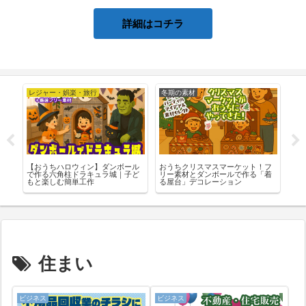
詳細はコチラ
レジャー・娯楽・旅行
冬期の素材
夏
ち
【おうちハロウィン】ダンボール
おうちクリスマスマーケット！フ
おう
材
で作る六角柱ドラキュラ城｜子ど
リー素材とダンボールで作る「着
リ
もと楽しむ簡単工作
る屋台」デコレーション
住まい
ビジネス
ビジネス