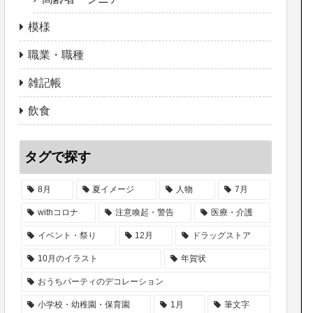
模様
職業・職種
雑記帳
飲食
タグで探す
8月
夏イメージ
人物
7月
withコロナ
注意喚起・警告
医療・介護
イベント・祭り
12月
ドラッグストア
10月のイラスト
年賀状
おうちパーティのデコレーション
小学校・幼稚園・保育園
1月
筆文字