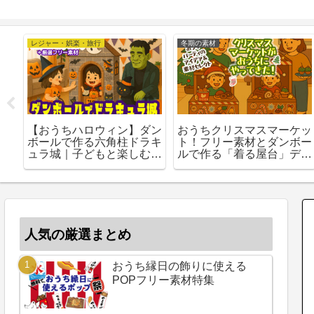
レジャー・娯楽・旅行
冬期の素材
【おうちハロウィン】ダン
おうちクリスマスマーケッ
ボールで作る六角柱ドラキ
ト！フリー素材とダンボー
ュラ城｜子どもと楽しむ簡
ルで作る「着る屋台」デコ
単工作
レーション
人気の厳選まとめ
おうち縁日の飾りに使える
POPフリー素材特集