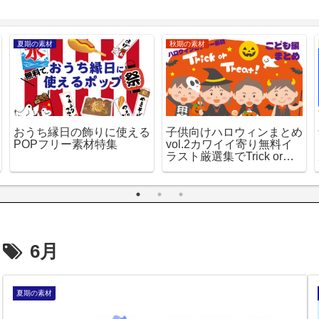
夏期の素材
秋期の素材
健康
おうち縁日の飾りに使える
子供向けハロウィンまとめ
紫
POPフリー素材特集
vol.2カワイイ寄り無料イ
P
ラスト厳選集でTrick or
厳
treat！
6月
夏期の素材