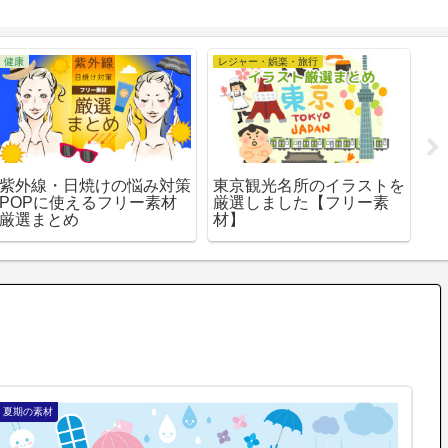
レジャー・娯楽・旅行
健康
外線・日焼けの悩み対策
東京観光名所のイラストを
マスク
OPに使えるフリー素材
厳選しました【フリー素
禍-の
選まとめ
材】
を厳
夏期の素材