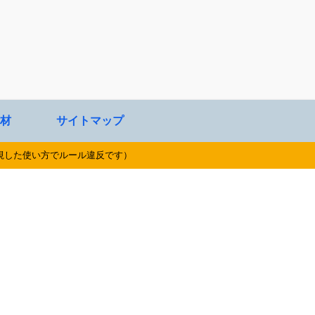
材
サイトマップ
視した使い方でルール違反です）