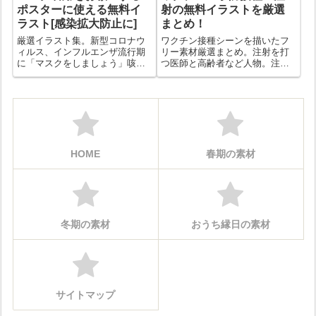
ポスターに使える無料イ
射の無料イラストを厳選
ラスト[感染拡大防止に]
まとめ！
厳選イラスト集。新型コロナウ
ワクチン接種シーンを描いたフ
ィルス、インフルエンザ流行期
リー素材厳選まとめ。注射を打
に「マスクをしましょう」咳エ
つ医師と高齢者など人物。注射
チケットを守りましょうと注意
器とウイルスをデフォルメした
喚起するポスター制作に。無料
もの。予防接種会場の様子など
イラストを厳選しました。
セレクト。
HOME
春期の素材
冬期の素材
おうち縁日の素材
サイトマップ