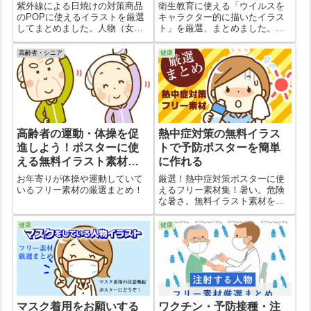
う
紫外線による日焼けの対策商品
衛生教育に使える「ウイルスを
のPOPに使えるイラストを厳選
キャラクター的に描いたイラス
してまとめました。人物（女
ト」を厳選、まとめました。コ
性）、日焼け対策アイテムな
ミカルに、子ども向けに教えや
ど。
すいように「悪いもの」として
高齢者・シニア
健康
人相悪く描かれています。
高齢者の運動・体操を促
熱中症対策の無料イラス
進しよう！ポスターに使
トで予防ポスターを簡単
える無料イラスト素材厳
に作れる
選まとめ
お年寄りが体操や運動していて
厳選！熱中症対策ポスターに使
いるフリー素材の厳選まとめ！
えるフリー素材集！暑い。危険
な暑さ。無料イラスト素材を使
って、学校や職場、地域で熱中
症の注意喚起するポスターやチ
健康
健康
ラシを作りましょう。
マスク着用をお願いする
ワクチン・予防接種・注